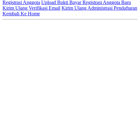
Registrasi Anggota
Upload Bukti Bayar Registrasi Anggota Baru
Kirim Ulang Verifikasi Email
Kirim Ulang Administrasi Pendaftaran
Kembali Ke Home